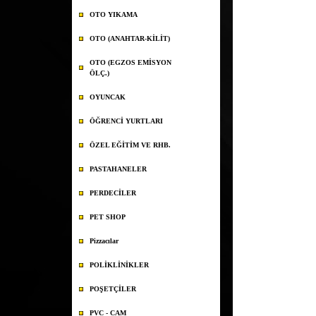
OTO YIKAMA
OTO (ANAHTAR-KİLİT)
OTO (EGZOS EMİSYON
ÖLÇ.)
OYUNCAK
ÖĞRENCİ YURTLARI
ÖZEL EĞİTİM VE RHB.
PASTAHANELER
PERDECİLER
PET SHOP
Pizzacılar
POLİKLİNİKLER
POŞETÇİLER
PVC - CAM