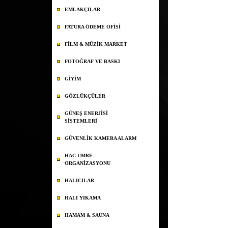
EMLAKÇILAR
FATURA ÖDEME OFİSİ
FİLM & MÜZİK MARKET
FOTOĞRAF VE BASKI
GİYİM
GÖZLÜKÇÜLER
GÜNEŞ ENERJİSİ
SİSTEMLERİ
GÜVENLİK KAMERA ALARM
HAC UMRE
ORGANİZASYONU
HALICILAR
HALI YIKAMA
HAMAM & SAUNA