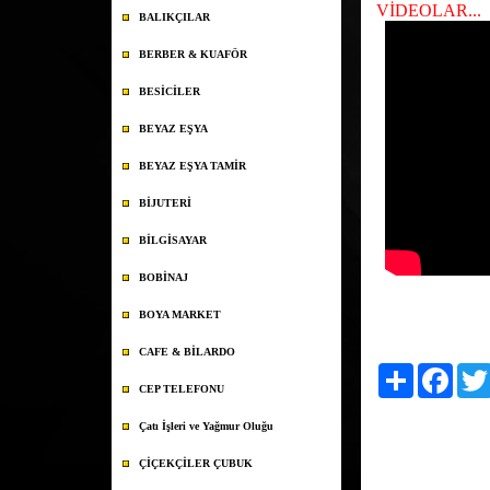
VİDEOLAR...
BALIKÇILAR
BERBER & KUAFÖR
BESİCİLER
BEYAZ EŞYA
BEYAZ EŞYA TAMİR
BİJUTERİ
BİLGİSAYAR
BOBİNAJ
BOYA MARKET
CAFE & BİLARDO
Paylaş
Faceb
CEP TELEFONU
Çatı İşleri ve Yağmur Oluğu
ÇİÇEKÇİLER ÇUBUK