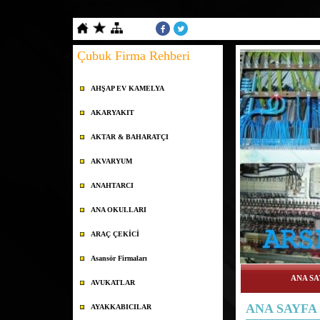
Çubuk Firma Rehberi
AHŞAP EV KAMELYA
AKARYAKIT
AKTAR & BAHARATÇI
AKVARYUM
ANAHTARCI
ANA OKULLARI
ARAÇ ÇEKİCİ
Asansör Firmaları
ANA SA
AVUKATLAR
ANA SAYFA
AYAKKABICILAR