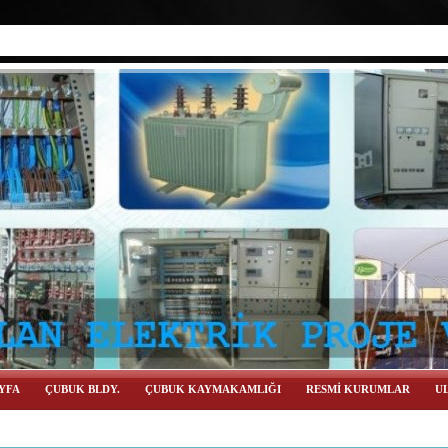
YFA
ÇUBUK BLDY.
ÇUBUK KAYMAKAMLIĞI
RESMİ KURUMLAR
UL