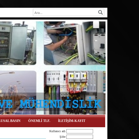
USAL BASIN
ÖNEMLİ TLF.
İLETİŞİM-KAYIT
Kullanıcı adı
Şifre