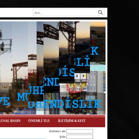
USAL BASIN
ÖNEMLİ TLF.
İLETİŞİM-KAYIT
Kullanıcı adı
Şifre