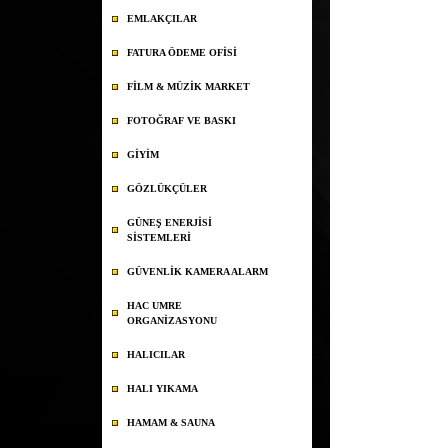
EMLAKÇILAR
FATURA ÖDEME OFİSİ
FİLM & MÜZİK MARKET
FOTOĞRAF VE BASKI
GİYİM
GÖZLÜKÇÜLER
GÜNEŞ ENERJİSİ
SİSTEMLERİ
GÜVENLİK KAMERA ALARM
HAC UMRE
ORGANİZASYONU
HALICILAR
HALI YIKAMA
HAMAM & SAUNA