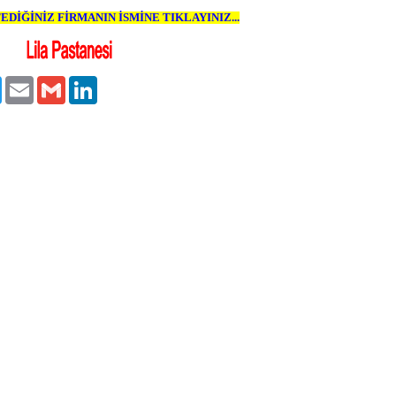
DİĞİNİZ FİRMANIN İSMİNE TIKLAYINIZ...
ook
Twitter
Email
Gmail
LinkedIn