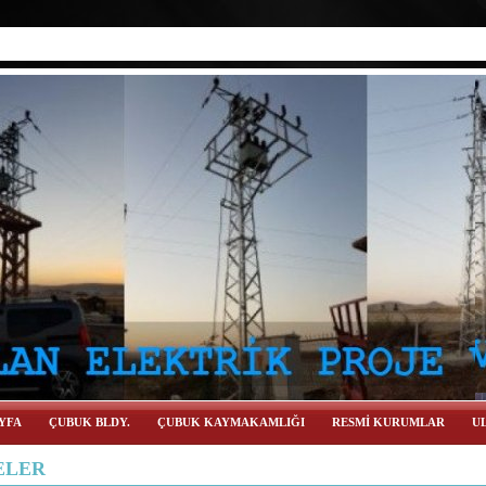
YFA
ÇUBUK BLDY.
ÇUBUK KAYMAKAMLIĞI
RESMİ KURUMLAR
UL
ELER