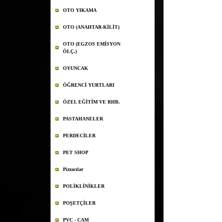
OTO YIKAMA
OTO (ANAHTAR-KİLİT)
OTO (EGZOS EMİSYON
ÖLÇ.)
OYUNCAK
ÖĞRENCİ YURTLARI
ÖZEL EĞİTİM VE RHB.
PASTAHANELER
PERDECİLER
PET SHOP
Pizzacılar
POLİKLİNİKLER
POŞETÇİLER
PVC - CAM