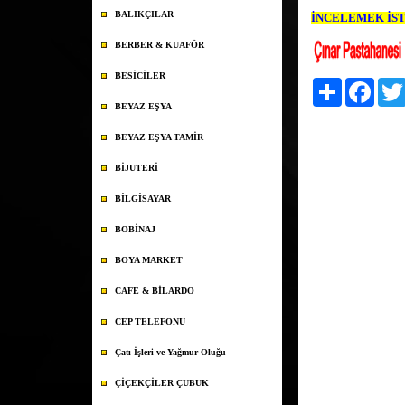
BALIKÇILAR
İNCELEMEK İSTE
BERBER & KUAFÖR
BESİCİLER
Paylaş
Faceb
BEYAZ EŞYA
BEYAZ EŞYA TAMİR
BİJUTERİ
BİLGİSAYAR
BOBİNAJ
BOYA MARKET
CAFE & BİLARDO
CEP TELEFONU
Çatı İşleri ve Yağmur Oluğu
ÇİÇEKÇİLER ÇUBUK