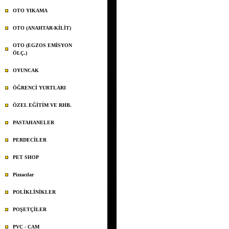
OTO YIKAMA
OTO (ANAHTAR-KİLİT)
OTO (EGZOS EMİSYON
ÖLÇ.)
OYUNCAK
ÖĞRENCİ YURTLARI
ÖZEL EĞİTİM VE RHB.
PASTAHANELER
PERDECİLER
PET SHOP
Pizzacılar
POLİKLİNİKLER
POŞETÇİLER
PVC - CAM