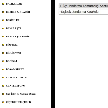
BALIKÇILAR
BERBER & KUAFÖR
BESİCİLER
BEYAZ EŞYA
BEYAZ EŞYA TAMİR
BİJUTERİ
BİLGİSAYAR
BOBİNAJ
BOYA MARKET
CAFE & BİLARDO
CEP TELEFONU
Çatı İşleri ve Yağmur Oluğu
ÇİÇEKÇİLER ÇUBUK