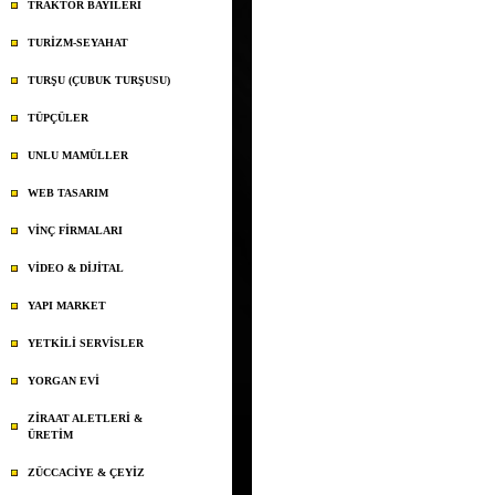
TRAKTÖR BAYİLERİ
TURİZM-SEYAHAT
TURŞU (ÇUBUK TURŞUSU)
TÜPÇÜLER
UNLU MAMÜLLER
WEB TASARIM
VİNÇ FİRMALARI
VİDEO & DİJİTAL
YAPI MARKET
YETKİLİ SERVİSLER
YORGAN EVİ
ZİRAAT ALETLERİ &
ÜRETİM
ZÜCCACİYE & ÇEYİZ