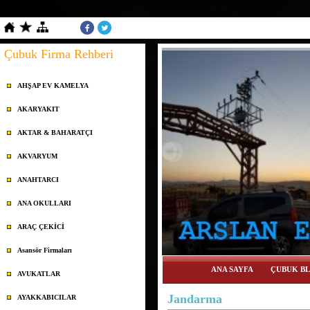
Çubuk Firma Rehberi
AHŞAP EV KAMELYA
AKARYAKIT
AKTAR & BAHARATÇI
AKVARYUM
ANAHTARCI
ANA OKULLARI
ARAÇ ÇEKİCİ
Asansör Firmaları
ANA SAYFA
ÇUBUK BL
AVUKATLAR
Jandarma
AYAKKABICILAR