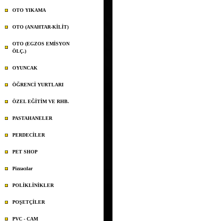
OTO YIKAMA
OTO (ANAHTAR-KİLİT)
OTO (EGZOS EMİSYON
ÖLÇ.)
OYUNCAK
ÖĞRENCİ YURTLARI
ÖZEL EĞİTİM VE RHB.
PASTAHANELER
PERDECİLER
PET SHOP
Pizzacılar
POLİKLİNİKLER
POŞETÇİLER
PVC - CAM