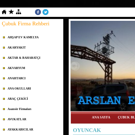
Çubuk Firma Rehberi
AHŞAP EV KAMELYA
AKARYAKIT
AKTAR & BAHARATÇI
AKVARYUM
ANAHTARCI
ANA OKULLARI
ARAÇ ÇEKİCİ
Asansör Firmaları
ANA SAYFA
ÇUBUK BL
AVUKATLAR
OYUNCAK
AYAKKABICILAR