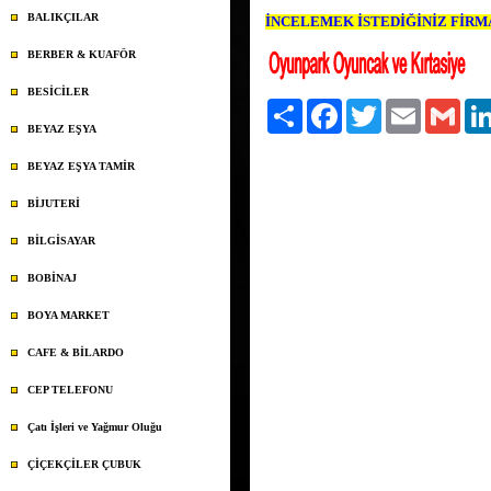
BALIKÇILAR
İNCELEMEK İSTEDİĞİNİZ FİRMAN
BERBER & KUAFÖR
BESİCİLER
Paylaş
Facebook
Twitter
Email
Gmai
BEYAZ EŞYA
BEYAZ EŞYA TAMİR
BİJUTERİ
BİLGİSAYAR
BOBİNAJ
BOYA MARKET
CAFE & BİLARDO
CEP TELEFONU
Çatı İşleri ve Yağmur Oluğu
ÇİÇEKÇİLER ÇUBUK