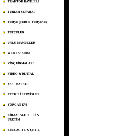
TRAKTÖR BAYİLERİ
TURİZM-SEYAHAT
TURŞU (ÇUBUK TURŞUSU)
TÜPÇÜLER
UNLU MAMÜLLER
WEB TASARIM
VİNÇ FİRMALARI
VİDEO & DİJİTAL
YAPI MARKET
YETKİLİ SERVİSLER
YORGAN EVİ
ZİRAAT ALETLERİ &
ÜRETİM
ZÜCCACİYE & ÇEYİZ