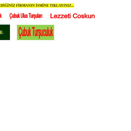
DİĞİNİZ FİRMANIN İSMİNE TIKLAYINIZ...