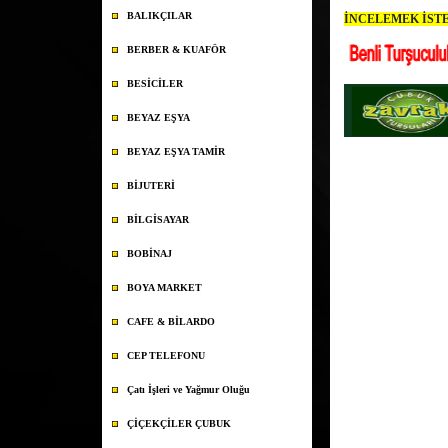
BALIKÇILAR
İNCELEMEK İSTE
BERBER & KUAFÖR
BESİCİLER
BEYAZ EŞYA
BEYAZ EŞYA TAMİR
BİJUTERİ
BİLGİSAYAR
BOBİNAJ
BOYA MARKET
CAFE & BİLARDO
CEP TELEFONU
Çatı İşleri ve Yağmur Oluğu
ÇİÇEKÇİLER ÇUBUK