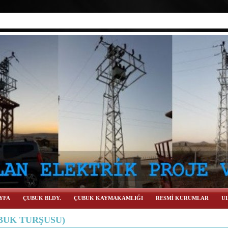
YFA
ÇUBUK BLDY.
ÇUBUK KAYMAKAMLIĞI
RESMİ KURUMLAR
UL
BUK TURŞUSU)