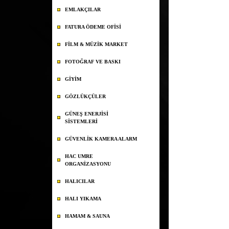
EMLAKÇILAR
FATURA ÖDEME OFİSİ
FİLM & MÜZİK MARKET
FOTOĞRAF VE BASKI
GİYİM
GÖZLÜKÇÜLER
GÜNEŞ ENERJİSİ
SİSTEMLERİ
GÜVENLİK KAMERA ALARM
HAC UMRE
ORGANİZASYONU
HALICILAR
HALI YIKAMA
HAMAM & SAUNA