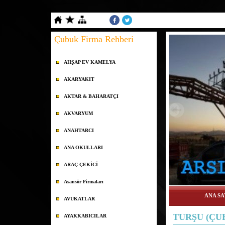
Çubuk Firma Rehberi
AHŞAP EV KAMELYA
AKARYAKIT
AKTAR & BAHARATÇI
AKVARYUM
ANAHTARCI
ANA OKULLARI
ARAÇ ÇEKİCİ
Asansör Firmaları
ANA SA
AVUKATLAR
TURŞU (ÇU
AYAKKABICILAR