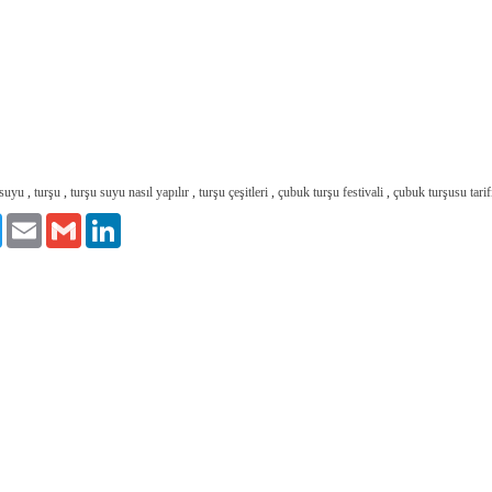
 suyu
,
turşu
,
turşu suyu nasıl yapılır
,
turşu çeşitleri
,
çubuk turşu festivali
,
çubuk turşusu tarif
ook
Twitter
Email
Gmail
LinkedIn