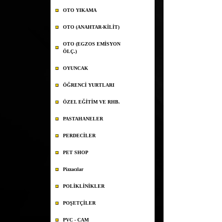
OTO YIKAMA
OTO (ANAHTAR-KİLİT)
OTO (EGZOS EMİSYON
ÖLÇ.)
OYUNCAK
ÖĞRENCİ YURTLARI
ÖZEL EĞİTİM VE RHB.
PASTAHANELER
PERDECİLER
PET SHOP
Pizzacılar
POLİKLİNİKLER
POŞETÇİLER
PVC - CAM