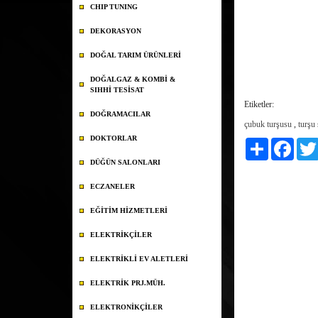
CHIP TUNING
DEKORASYON
DOĞAL TARIM ÜRÜNLERİ
DOĞALGAZ & KOMBİ &
SIHHİ TESİSAT
Etiketler:
DOĞRAMACILAR
çubuk turşusu
,
turşu
DOKTORLAR
Paylaş
Faceb
DÜĞÜN SALONLARI
ECZANELER
EĞİTİM HİZMETLERİ
ELEKTRİKÇİLER
ELEKTRİKLİ EV ALETLERİ
ELEKTRİK PRJ.MÜH.
ELEKTRONİKÇİLER