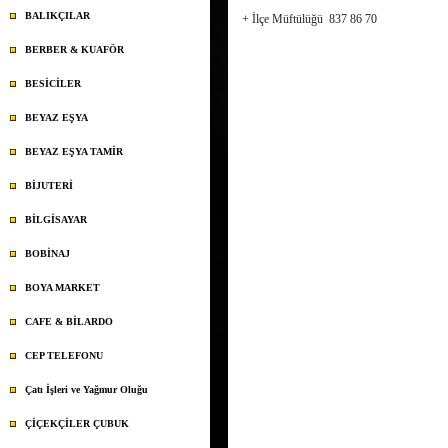
BALIKÇILAR
+ İlçe Müftülüğü 837 86 70
BERBER & KUAFÖR
BESİCİLER
BEYAZ EŞYA
BEYAZ EŞYA TAMİR
BİJUTERİ
BİLGİSAYAR
BOBİNAJ
BOYA MARKET
CAFE & BİLARDO
CEP TELEFONU
Çatı İşleri ve Yağmur Oluğu
ÇİÇEKÇİLER ÇUBUK