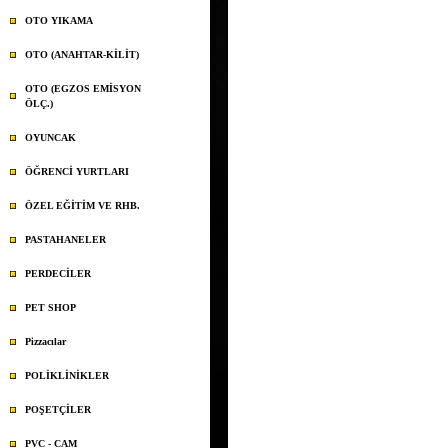
OTO YIKAMA
OTO (ANAHTAR-KİLİT)
OTO (EGZOS EMİSYON
ÖLÇ.)
OYUNCAK
ÖĞRENCİ YURTLARI
ÖZEL EĞİTİM VE RHB.
PASTAHANELER
PERDECİLER
PET SHOP
Pizzacılar
POLİKLİNİKLER
POŞETÇİLER
PVC - CAM