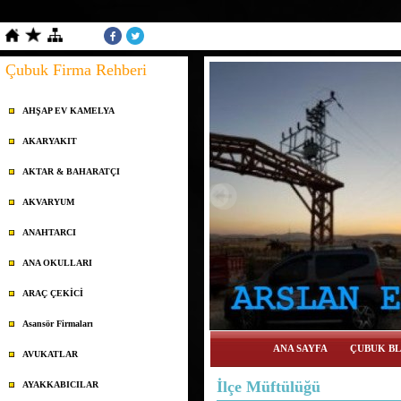
Çubuk Firma Rehberi
AHŞAP EV KAMELYA
AKARYAKIT
AKTAR & BAHARATÇI
AKVARYUM
ANAHTARCI
ANA OKULLARI
ARAÇ ÇEKİCİ
Asansör Firmaları
ANA SAYFA
ÇUBUK BL
AVUKATLAR
İlçe Müftülüğü
AYAKKABICILAR